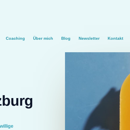
Coaching
Über mich
Blog
Newsletter
Kontakt
zburg
willige