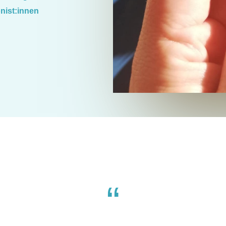
onist:innen
“