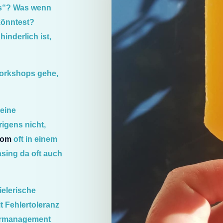
rs“? Was wenn
könntest?
inderlich ist,
Workshops gehe,
Deine
rigens nicht,
rom
oft in einem
sing da oft auch
elerische
it Fehlertoleranz
lermanagement