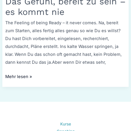
Das Gefühl, bereit zu sein –
bereit
zu
es kommt nie
sein
The Feeling of being Ready – it never comes. Na, bereit
–
zum Starten, alles fertig alles genau so wie Du es willst?
es
Du hast Dich vorbereitet, eingelesen, recherchiert,
kommt
durchdacht, Pläne erstellt. Ins kalte Wasser springen, ja
nie
klar. Wenn Du das schon oft gemacht hast, kein Problem,
dann kennst Du das ja.Aber wenn Dir etwas sehr,
Mehr lesen »
Kurse