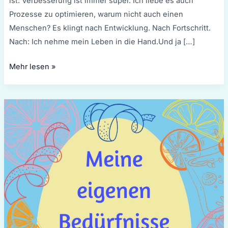
ist. Verbesserung ist immer super. Ich liebe es auch
Prozesse zu optimieren, warum nicht auch einen
Menschen? Es klingt nach Entwicklung. Nach Fortschritt.
Nach: Ich nehme mein Leben in die Hand.Und ja […]
Mehr lesen »
Meine
eigenen
Bedürfnisse
kenne
ich
nur
vom
Negieren