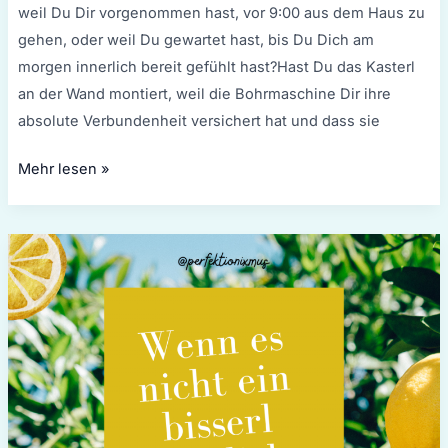
weil Du Dir vorgenommen hast, vor 9:00 aus dem Haus zu
gehen, oder weil Du gewartet hast, bis Du Dich am
morgen innerlich bereit gefühlt hast?Hast Du das Kasterl
an der Wand montiert, weil die Bohrmaschine Dir ihre
absolute Verbundenheit versichert hat und dass sie
Mehr lesen »
Wenn
es
nicht
ein
bisserl
peinlich
ist,
wenn