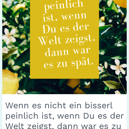
Du
es
der
Welt
zeigst,
dann
war
es
zu
spät.
Wenn es nicht ein bisserl
peinlich ist, wenn Du es der
Welt zeigst, dann war es zu